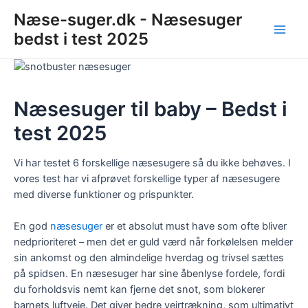
Gå
Næse-suger.dk - Næsesuger
til
bedst i test 2025
indholdet
Main
Men
Næsesuger til baby – Bedst i
test 2025
Vi har testet 6 forskellige næsesugere så du ikke behøves. I
vores test har vi afprøvet forskellige typer af næsesugere
med diverse funktioner og prispunkter.
En god
næsesuger
er et absolut must have som ofte bliver
nedprioriteret – men det er guld værd når forkølelsen melder
sin ankomst og den almindelige hverdag og trivsel sættes
på spidsen. En næsesuger har sine åbenlyse fordele, fordi
du forholdsvis nemt kan fjerne det snot, som blokerer
barnets luftveje. Det giver bedre vejrtrækning, som ultimativt