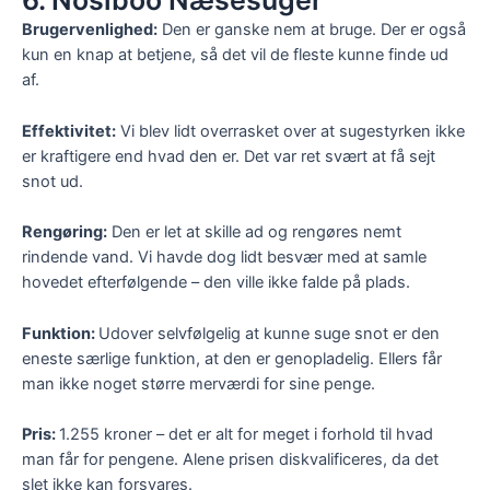
6. Nosiboo Næsesuger
Brugervenlighed:
Den er ganske nem at bruge. Der er også
kun en knap at betjene, så det vil de fleste kunne finde ud
af.
Effektivitet:
Vi blev lidt overrasket over at sugestyrken ikke
er kraftigere end hvad den er. Det var ret svært at få sejt
snot ud.
Rengøring:
Den er let at skille ad og rengøres nemt
rindende vand. Vi havde dog lidt besvær med at samle
hovedet efterfølgende – den ville ikke falde på plads.
Funktion:
Udover selvfølgelig at kunne suge snot er den
eneste særlige funktion, at den er genopladelig. Ellers får
man ikke noget større merværdi for sine penge.
Pris:
1.255 kroner – det er alt for meget i forhold til hvad
man får for pengene. Alene prisen diskvalificeres, da det
slet ikke kan forsvares.