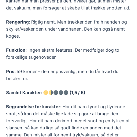
kanten når man presser på den, hvilket gør, at man mister
det vakuum, man forsøger at skabe til at trække snotten ud.
Rengøring:
Rigtig nemt. Man trækker den fra hinanden og
skyller/vasker den under vandhanen. Den kan også nemt
koges.
Funktion:
Ingen ekstra features. Der medfølger dog to
forskellige sugehoveder.
Pris:
59 kroner – den er prisvenlig, men du får hvad du
betaler for.
Samlet Karakter:
(1,5 / 5)
Begrundelse for karakter:
Har dit barn tyndt og flydende
snot, så kan det måske lige lade sig gøre at bruge den
forsvarligt. Har dit barn derimod meget snot og en tyk en af
slagsen, så kan du lige så godt finde en anden med det
samme. Den mister alt for nemt tryk/vakuum, så det er