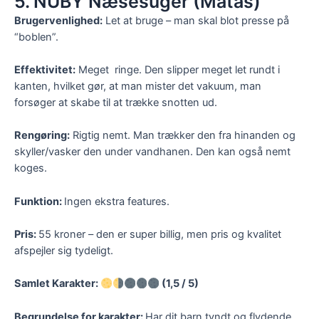
5. NÛBY Næsesuger (Matas)
Brugervenlighed:
Let at bruge – man skal blot presse på
“boblen”.
Effektivitet:
Meget ringe. Den slipper meget let rundt i
kanten, hvilket gør, at man mister det vakuum, man
forsøger at skabe til at trække snotten ud.
Rengøring:
Rigtig nemt. Man trækker den fra hinanden og
skyller/vasker den under vandhanen. Den kan også nemt
koges.
Funktion:
Ingen ekstra features.
Pris:
55 kroner – den er super billig, men pris og kvalitet
afspejler sig tydeligt.
Samlet Karakter:
(1,5 / 5)
Begrundelse for karakter:
Har dit barn tyndt og flydende